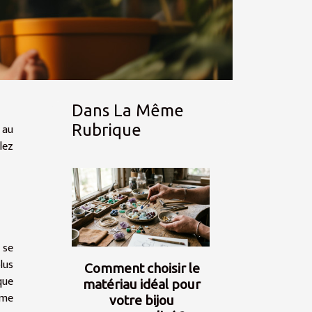
Dans La Même
 au
Rubrique
lez
 se
lus
Comment choisir le
que
matériau idéal pour
lme
votre bijou