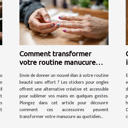
Comment transformer
votre routine manucure
avec des stickers ?
u
Envie de donner un nouvel élan à votre routine
E
on
beauté sans effort ? Les stickers pour ongles
e
Il
offrent une alternative créative et accessible
d
nt
pour sublimer vos mains en quelques gestes.
p
es
Plongez dans cet article pour découvrir
h
nt
comment ces accessoires peuvent
D
transformer votre manucure au quotidien...
c