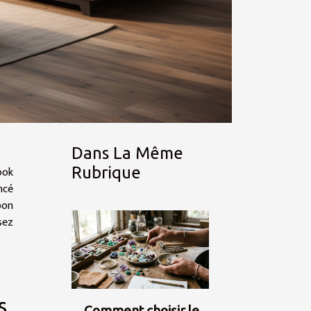
Dans La Même
ook
Rubrique
ncé
bon
sez
s
Comment choisir le