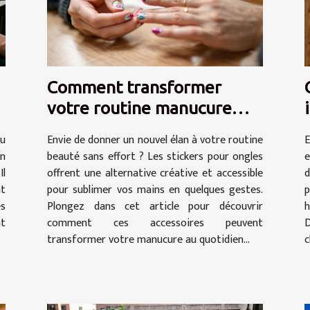
Comment transformer
votre routine manucure
avec des stickers ?
u
Envie de donner un nouvel élan à votre routine
E
on
beauté sans effort ? Les stickers pour ongles
e
Il
offrent une alternative créative et accessible
d
nt
pour sublimer vos mains en quelques gestes.
p
es
Plongez dans cet article pour découvrir
h
nt
comment ces accessoires peuvent
D
transformer votre manucure au quotidien...
c