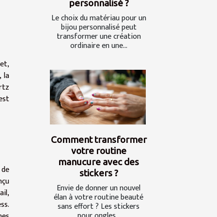
personnalisé ?
Le choix du matériau pour un
bijou personnalisé peut
transformer une création
ordinaire en une...
et,
 la
rtz
est
Comment transformer
votre routine
manucure avec des
 de
stickers ?
nçu
Envie de donner un nouvel
il,
élan à votre routine beauté
ss.
sans effort ? Les stickers
pour ongles...
hes