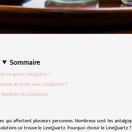
Sommaire
st-ce que le LineQuartz ?
nuer le stress avec LineQuartz ?
 bienfaits du LineQuartz
ues qui affectent plusieurs personnes. Nombreux sont les antalgiq
lutions se trouve le LineQuartz. Pourquoi choisir le LineQuartz ?