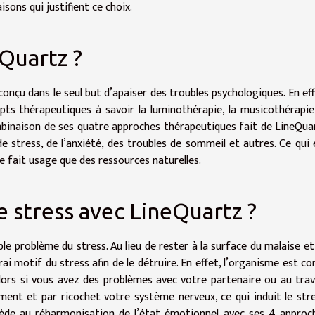
aisons qui justifient ce choix.
eQuartz ?
onçu dans le seul but d’apaiser des troubles psychologiques. En eff
ts thérapeutiques à savoir la luminothérapie, la musicothérapie,
mbinaison de ses quatre approches thérapeutiques fait de LineQua
de stress, de l’anxiété, des troubles de sommeil et autres. Ce qui 
ne fait usage que des ressources naturelles.
 stress avec LineQuartz ?
ble problème du stress. Au lieu de rester à la surface du malaise et
ai motif du stress afin de le détruire. En effet, l’organisme est co
lors si vous avez des problèmes avec votre partenaire ou au trava
ment et par ricochet votre système nerveux, ce qui induit le stre
cède au réharmonisation de l’état émotionnel avec ses 4 approc