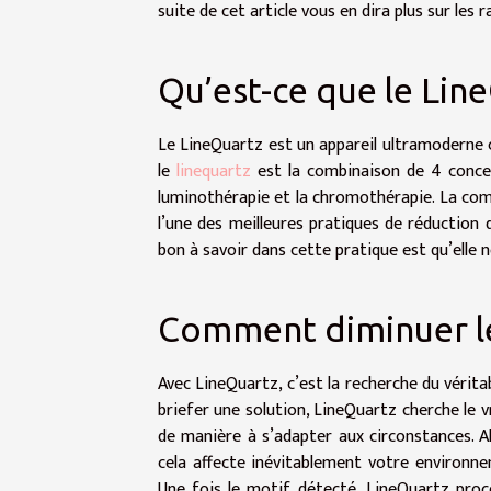
suite de cet article vous en dira plus sur les r
Qu’est-ce que le Lin
Le LineQuartz est un appareil ultramoderne c
le
linequartz
est la combinaison de 4 concep
luminothérapie et la chromothérapie. La co
l’une des meilleures pratiques de réduction 
bon à savoir dans cette pratique est qu’elle 
Comment diminuer le
Avec LineQuartz, c’est la recherche du vérita
briefer une solution, LineQuartz cherche le vr
de manière à s’adapter aux circonstances. A
cela affecte inévitablement votre environne
Une fois le motif détecté, LineQuartz pro