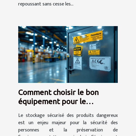
repoussant sans cesse les...
Comment choisir le bon
équipement pour le
stockage sécurisé des
Le stockage sécurisé des produits dangereux
produits dangereux ?
est un enjeu majeur pour la sécurité des
personnes et la préservation de