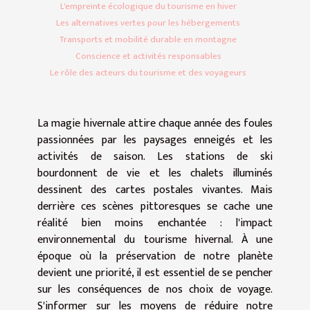
L'empreinte écologique du tourisme en hiver
Les alternatives vertes pour les hébergements
Transports et mobilité durable en montagne
Conscience et activités responsables
Le rôle des acteurs du tourisme et des voyageurs
La magie hivernale attire chaque année des foules
passionnées par les paysages enneigés et les
activités de saison. Les stations de ski
bourdonnent de vie et les chalets illuminés
dessinent des cartes postales vivantes. Mais
derrière ces scènes pittoresques se cache une
réalité bien moins enchantée : l'impact
environnemental du tourisme hivernal. À une
époque où la préservation de notre planète
devient une priorité, il est essentiel de se pencher
sur les conséquences de nos choix de voyage.
S'informer sur les moyens de réduire notre