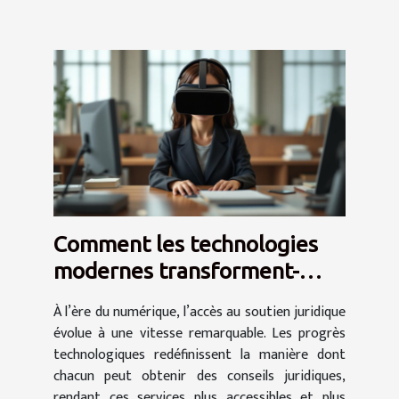
Comment les technologies
modernes transforment-
elles l'accès au soutien
À l’ère du numérique, l’accès au soutien juridique
juridique ?
évolue à une vitesse remarquable. Les progrès
technologiques redéfinissent la manière dont
chacun peut obtenir des conseils juridiques,
rendant ces services plus accessibles et plus