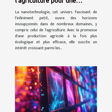
l'agriculture pour une
production plus écologique
La nanotechnologie, cet univers fascinant de
et efficiente
l'infiniment petit, ouvre des horizons
insoupçonnés dans de nombreux domaines, y
compris celui de l'agriculture. Avec la promesse
d'une production agricole à la fois plus
écologique et plus efficace, elle suscite un
intérêt croissant parmi les...